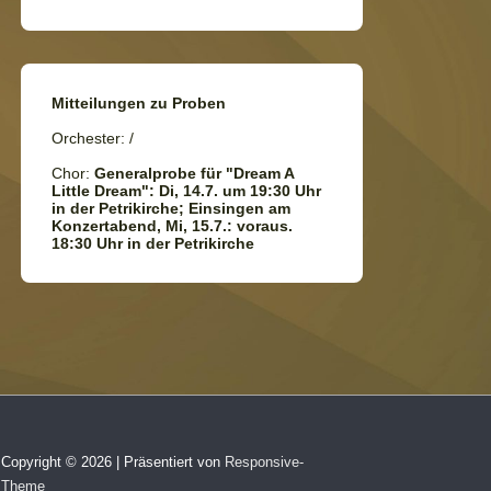
Mitteilungen zu Proben
Orchester: /
Chor:
Generalprobe für "Dream A
Little Dream": Di, 14.7. um 19:30 Uhr
in der Petrikirche; Einsingen am
Konzertabend, Mi, 15.7.: voraus.
18:30 Uhr in der Petrikirche
Copyright © 2026
| Präsentiert von
Responsive-
Theme