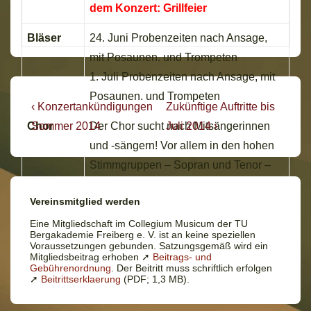
dem Konzert: Grillfeier
Bläser
24. Juni Probenzeiten nach Ansage,
mit Posaunen. und Trompeten
1. Juli Probenzeiten nach Ansage, mit
Posaunen. und Trompeten
Beitragsnavigation
Vorheriger
Nächster
‹ Konzertankündigungen
Zukünftige Auftritte bis
Beitrag
Beitrag
Chor
Sommer 2014
Der Chor sucht nach Mitsängerinnen
Juli 2014 ›
ist
ist
und -sängern! Vor allem in den hohen
Stimmgruppen – Sopran und Tenor –
heißen wir jede sangesfreudige
Vereinsmitglied werden
Verstärkung herzlich willkommen.
Eine Mitgliedschaft im Collegium Musicum der TU
Bergakademie Freiberg e. V. ist an keine speziellen
zurück: Chronik Überblick
Voraussetzungen gebunden. Satzungsgemäß wird ein
Mitgliedsbeitrag erhoben ➚
Beitrags- und
Gebührenordnung
. Der Beitritt muss schriftlich erfolgen
➚
Beitrittserklaerung
(PDF; 1,3 MB).